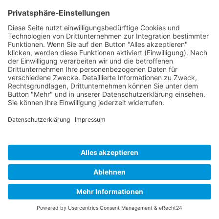
© 2026 Praxis für Naturheilkunde Klaus Fertig. Alle Rechte
vorbehalten.
Footer
02196/732850
info@klaus-fertig.de